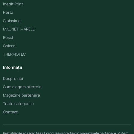
Inedit Print
Hertz
Ginissima
MAGNETI MARELLI
Bosch
Chicco
THERMOTEC
Informații
Despre noi
Cum alegem ofertele
Magazine partenere
Toate categoriile
Contact
PretulVerde.ro selectează produse și oferte din magazinele partenere. Putem