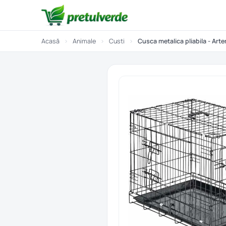
Acasă
›
Animale
›
Custi
›
Cusca metalica pliabila - Art