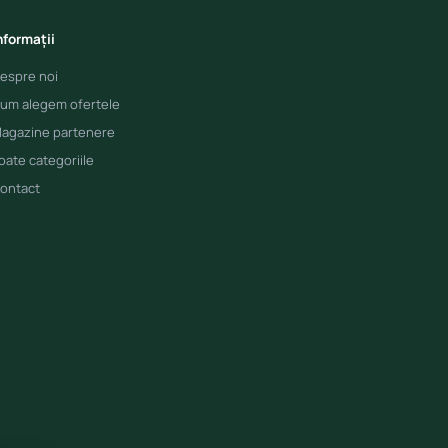
nformații
espre noi
um alegem ofertele
agazine partenere
oate categoriile
ontact