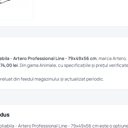
abila - Artero Professional Line - 79x49x56 cm
, marca Artero,
74,00 lei
. Din gama
Animale
, cu specificațiile și prețul verificat
 preluat din feedul magazinului și actualizat periodic.
odus
pliabila - Artero Professional Line - 79x49x56 cm este o opțiun