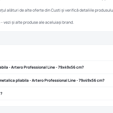
țul alături de alte oferte din
Custi
și verifică detaliile produsulu
o
- vezi și alte produse ale aceluiași brand.
bila - Artero Professional Line - 79x49x56 cm?
talica pliabila - Artero Professional Line - 79x49x56 cm?
ă?