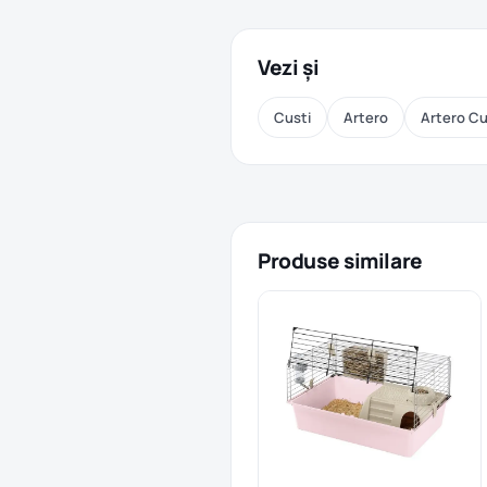
Vezi și
Custi
Artero
Artero Cu
Produse similare