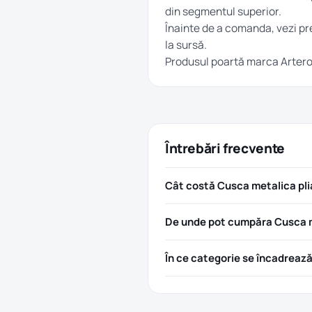
din segmentul superior.
Înainte de a comanda, vezi pre
la sursă.
Produsul poartă marca
Arter
Întrebări frecvente
Cât costă Cusca metalica plia
De unde pot cumpăra Cusca me
În ce categorie se încadreaz