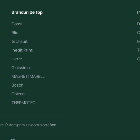
Branduri de top
I
Gossi
D
Blic
C
techsuit
M
Inedit Print
T
Hertz
C
Ginissima
MAGNETI MARELLI
Bosch
Chicco
THERMOTEC
ere. Putem primi un comision când