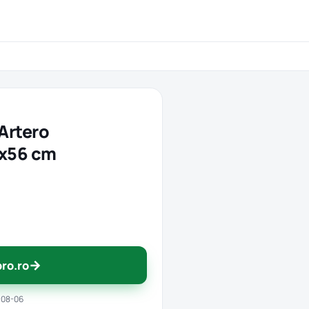
 Artero
9x56 cm
→
pro.ro
-08-06