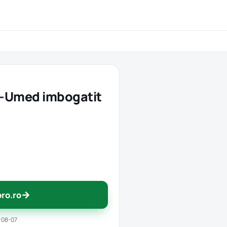
-Umed imbogatit
→
pro.ro
-08-07