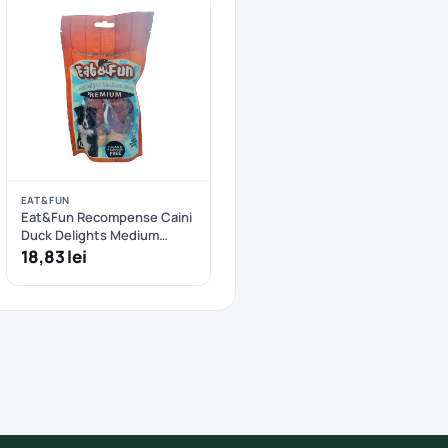
EAT&FUN
Eat&Fun Recompense Caini
Duck Delights Medium
Bones 160 g
18,83 lei