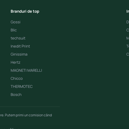
Branduri de top
I
Gossi
D
Blic
C
techsuit
M
Inedit Print
T
Ginissima
C
Hertz
MAGNETI MARELLI
Chicco
THERMOTEC
Bosch
ere. Putem primi un comision când