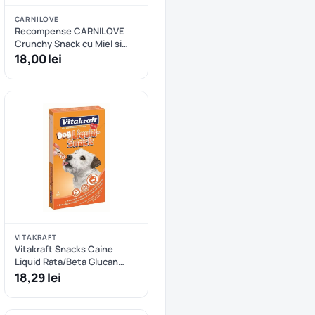
CARNILOVE
Recompense CARNILOVE
Crunchy Snack cu Miel si
Merisoare
18,00 lei
VITAKRAFT
Vitakraft Snacks Caine
Liquid Rata/Beta Glucan
5x20 g
18,29 lei