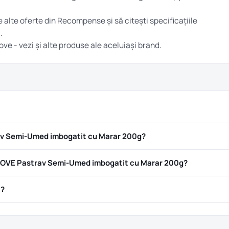
e alte oferte din
Recompense
și să citești specificațiile
.
love
- vezi și alte produse ale aceluiași brand.
v Semi-Umed imbogatit cu Marar 200g?
OVE Pastrav Semi-Umed imbogatit cu Marar 200g?
ă?