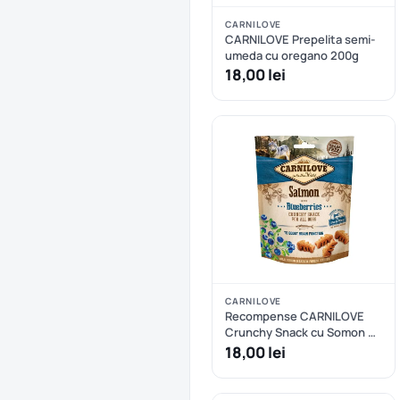
CARNILOVE
CARNILOVE Prepelita semi-
umeda cu oregano 200g
18,00 lei
CARNILOVE
Recompense CARNILOVE
Crunchy Snack cu Somon si
Afine
18,00 lei