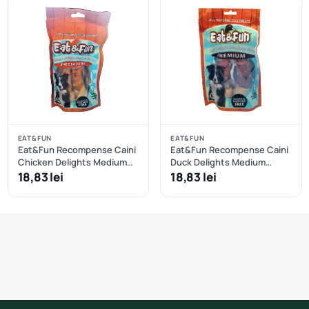
EAT&FUN
EAT&FUN
Eat&Fun Recompense Caini
Eat&Fun Recompense Caini
Chicken Delights Medium
Duck Delights Medium
Bones 160 g
Bones 160 g
18,83 lei
18,83 lei