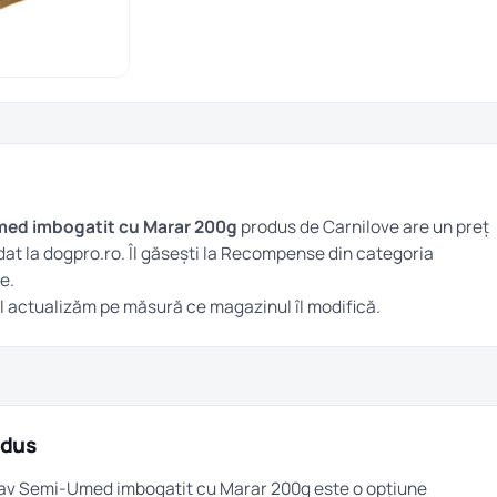
ed imbogatit cu Marar 200g
produs de Carnilove are un preț
at la dogpro.ro. Îl găsești la
Recompense
din categoria
e.
 îl actualizăm pe măsură ce magazinul îl modifică.
odus
rav Semi-Umed imbogatit cu Marar 200g este o opțiune