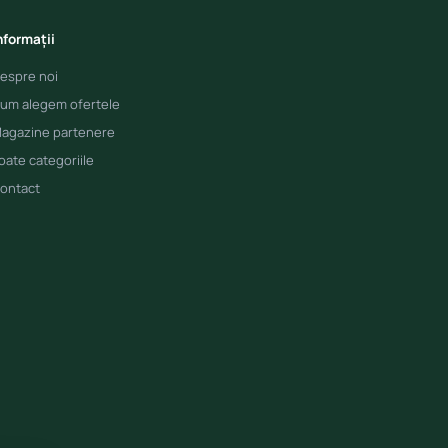
nformații
espre noi
um alegem ofertele
agazine partenere
oate categoriile
ontact