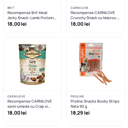
BRIT
CARNILOVE
Recompense Brit Meat
Recompense CARNILOVE
Jerky Snack–Lamb Protein
Crunchy Snack cu Macrou si
bar
Zmeura
18,00 lei
18,00 lei
CARNILOVE
PROLINE
Recompense CARNILOVE
Proline Snacks Boxby Strips
semi-umede cu Crap si
Rata 90 g
Cimbru
18,00 lei
18,29 lei