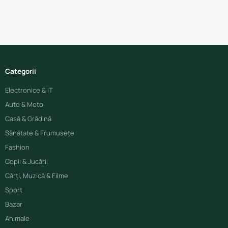
Categorii
Electronice & IT
Auto & Moto
Casă & Grădină
Sănătate & Frumusețe
Fashion
Copii & Jucării
Cărți, Muzică & Filme
Sport
Bazar
Animale