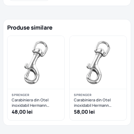
Produse similare
SPRENGER
SPRENGER
Carabiniera din Otel
Carabiniera din Otel
inoxidabil Hermann
inoxidabil Hermann
Sprenger - 75 mm
Sprenger - 90 mm
48,00 lei
58,00 lei