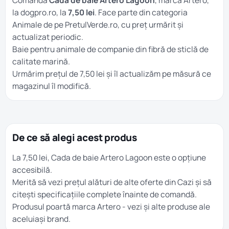
Comandă
Cada de baie Artero Lagoon
, marca Artero,
la dogpro.ro, la
7,50 lei
. Face parte din categoria
Animale
de pe PretulVerde.ro, cu preț urmărit și
actualizat periodic.
Baie pentru animale de companie din fibră de sticlă de
calitate marină.
Urmărim prețul de 7,50 lei și îl actualizăm pe măsură ce
magazinul îl modifică.
De ce să alegi acest produs
La 7,50 lei, Cada de baie Artero Lagoon este o opțiune
accesibilă.
Merită să vezi prețul alături de alte oferte din
Cazi
și să
citești specificațiile complete înainte de comandă.
Produsul poartă marca
Artero
- vezi și alte produse ale
aceluiași brand.