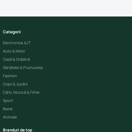
Categorii
Electronice & IT
Auto & Moto
Casă & Grădină
Sănătate & Frumusețe
Fashion
Copii & Jucării
Cărți, Muzică & Filme
Sport
Bazar
Animale
Branduri de top