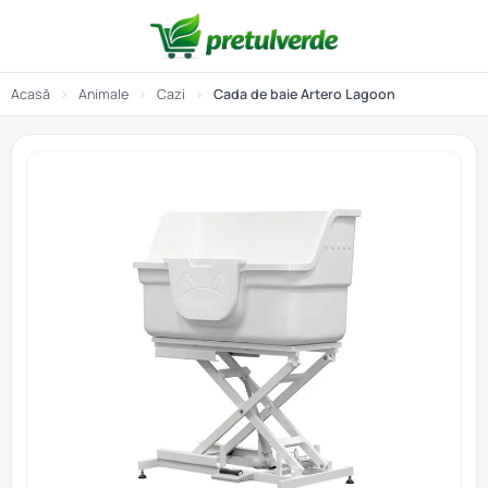
Acasă
›
Animale
›
Cazi
›
Cada de baie Artero Lagoon