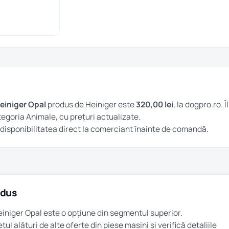
Heiniger Opal
produs de Heiniger este
320,00 lei
, la dogpro.ro. Îl
tegoria
Animale
, cu prețuri actualizate.
și disponibilitatea direct la comerciant înainte de comandă.
odus
Heiniger Opal este o opțiune din segmentul superior.
țul alături de alte oferte din
piese masini
și verifică detaliile