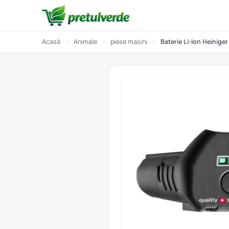
Acasă
›
Animale
›
piese masini
›
Baterie Li-Ion Heiniger