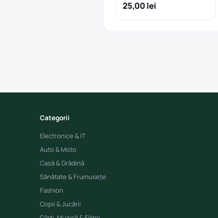
25,00 lei
Categorii
Electronice & IT
Auto & Moto
Casă & Grădină
Sănătate & Frumusețe
Fashion
Copii & Jucării
Cărți, Muzică & Filme