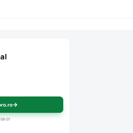
al
→
pro.ro
-08-07